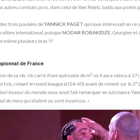
six autres combats pros, dont celui de Ben Rejeb, battu aux point
 des trois poulains de
YANNICK PAGET
qui nous intéressait en ce 
 calibre international, puisque
NODAR ROBAKIDZE
, Géorgien et
re même plusieurs bras !!!
pionnat de France
2
ois de sa vie. Un carré d’une quinzaine de m
où il aura vaincu à 17 
e
 fois, cédant le round inaugural (54-60) avant de revenir sur le 2
(
illeur boxeur du monde,
nous avait fait remarquer en substance Yan
al de mecs qui étaient ou sont invaincus. »