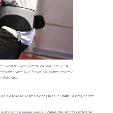
éen Salim Ben Rejeb (affiche du haut). Mais il est
entraînement avec Gus’ Tamba (pire comme spartner
ien Robakidze
jà à Marseille (mais dans la salle Vallier alors), écarté
 capitale phocéenne mais au Palais des sports cette fois,