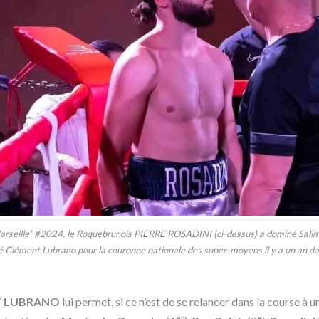
arseille“ #2024, le Roquebrunois PIERRE ROSADINI (ci-dessus) a dominé Salim
é Clément Lubrano pour la couronne nationale des super-moyens il y a un an da
 LUBRANO
lui permet, si ce n’est de se relancer dans la course à 
er
e