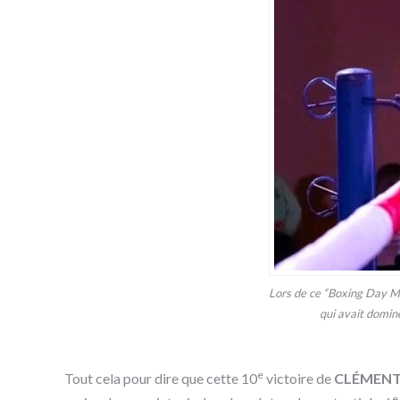
Lors de ce “Boxing Day M
qui avait domin
e
Tout cela pour dire que cette 10
victoire de
CLÉMENT
e