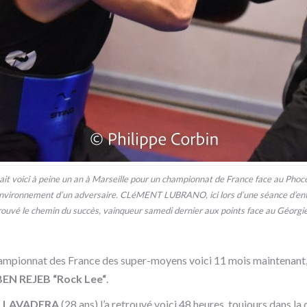
’était voici à peine un an à Marseille pour un championnat de France face au Phoc
s l’environnement d’un adversaire. CLéMENT LUBRANO, ici lors d’une séance d’
trouvé le chemin du succès, vainqueur samedi dernier aux points face au Géorg
championnat des France des super-moyens voici 11 mois maintenant, dé
EN REJEB “Rock Lee“
.
 LAVADERA
(28 ans) l’a retrouvé voici 48 heures, toujours dans la