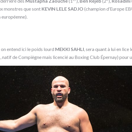
derrière des
Mustapha Zaouche
(1
),
Ben Rejeb
(2
),
Rosadini
deux monstres que sont
KEVIN LELE SADJO
(champion d’Europe EBU 
n européenne).
on entend ici le poids lourd
MEKKI SAHLI
, sera quant à lui en li
, natif de Compiègne mais licencié au Boxing Club Épernay) pour un