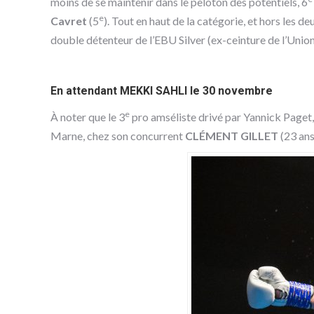
moins de se maintenir dans le peloton des potentiels, 6
e
Cavret
(5
). Tout en haut de la catégorie, et hors les 
double détenteur de l’EBU Silver (ex-ceinture de l’Unio
En attendant MEKKI SAHLI le 30 novembre
e
À noter que le 3
pro amséliste drivé par Yannick Paget, 
Marne, chez son concurrent
CLÉMENT GILLET
(23 ans