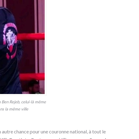
 Ben Rejeb, celui-là même
ns la même ville
un autre chance pour une couronne national, à tout le
e
e