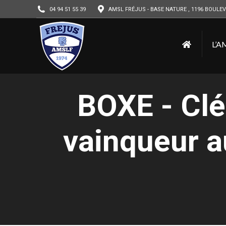
04 94 51 55 39
AMSL FRÉJUS - BASE NATURE , 1196 BOULEV
L’A
BOXE - C
vainqueur a