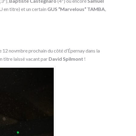
(3
),
Baptiste Castegnaro
(4
) ou encore
Samuel
en titre) et un certain
GUS “Marvelous“ TAMBA
,
ce le 12 novmbre prochain du côté d’Épernay dans la
 titre laissé vacant par
David Spilmont
!