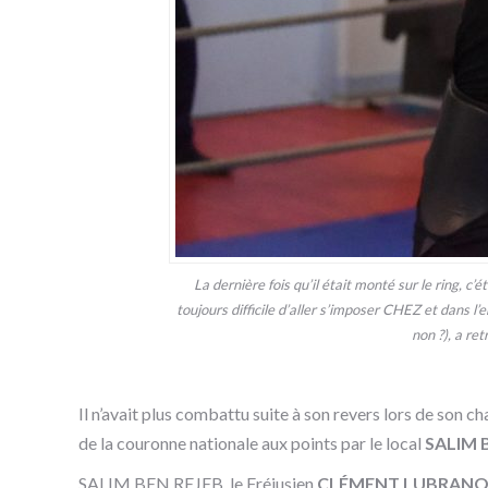
La dernière fois qu’il était monté sur le ring, c
toujours difficile d’aller s’imposer CHEZ et dan
non ?), a re
Il n’avait plus combattu suite à son revers lors de son 
de la couronne nationale aux points par le local
SALIM B
SALIM BEN REJEB, le Fréjusien
CLÉMENT LUBRANO