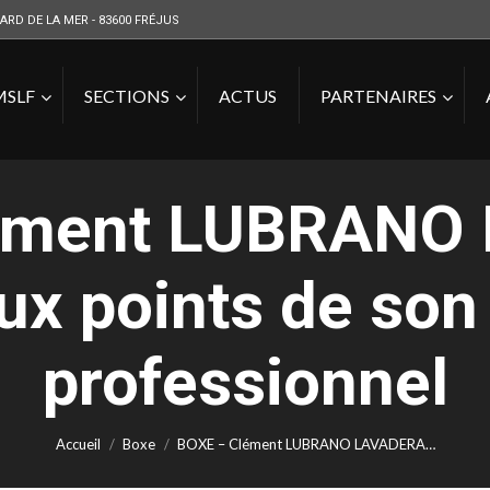
ARD DE LA MER - 83600 FRÉJUS
MSLF
SECTIONS
ACTUS
PARTENAIRES
lément LUBRANO
ux points de so
Vous êtes ici :
professionnel
Accueil
Boxe
BOXE – Clément LUBRANO LAVADERA…