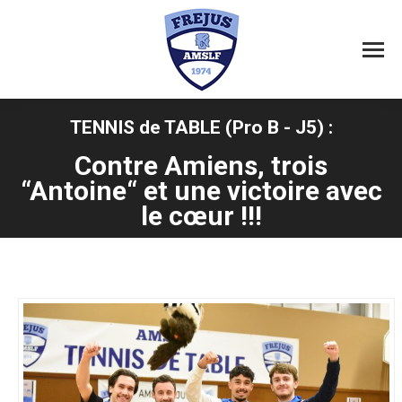
TENNIS de TABLE (Pro B - J5) :
Contre Amiens, trois
Vous êtes ici :
“Antoine“ et une victoire avec
le cœur !!!