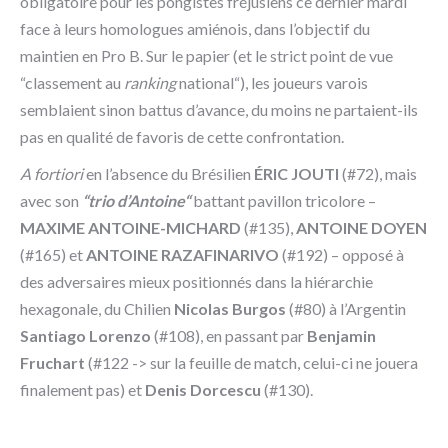
obligatoire pour les pongistes fréjusiens ce dernier mardi
face à leurs homologues amiénois, dans l’objectif du
maintien en Pro B. Sur le papier (et le strict point de vue
“classement au
ranking
national“), les joueurs varois
semblaient sinon battus d’avance, du moins ne partaient-ils
pas en qualité de favoris de cette confrontation.
A fortiori
en l’absence du Brésilien
ÉRIC JOUTI
(#72), mais
avec son
“trio d’Antoine“
battant pavillon tricolore –
MAXIME ANTOINE-MICHARD
(#135),
ANTOINE DOYEN
(#165) et
ANTOINE RAZAFINARIVO
(#192) – opposé à
des adversaires mieux positionnés dans la hiérarchie
hexagonale, du Chilien
Nicolas Burgos
(#80) à l’Argentin
Santiago Lorenzo
(#108), en passant par
Benjamin
Fruchart
(#122 -> sur la feuille de match, celui-ci ne jouera
finalement pas) et
Denis Dorcescu
(#130).