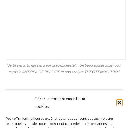
“Je te tiens, tu me tiens par la barbichette“… Un beau succès aussi pour
cap’tain ANDREA DE RIVOYRE et son acolyte THEO FENOCCHIO !
NAVIGATION
Gérer le consentement aux
ONGLET PRÉCÉDENT
DE
cookies
TENNIS de TABLE (Pro B – J5) – Fréjus
reçoit Amiens ce mardi 12 (19h30) :
Onglet
COMMENTAIRE
Pour offrir les meilleures expériences, nous utilisons des technologies
telles que les cookies pour stocker et/ou accéder aux informations des
précédent
Maintenant, il faut concrétiser !