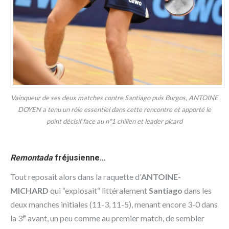
Vainqueur de ses deux matches contre Santiago puis Burgos, ANTOINE
DOYEN a tenu un rôle essentiel dans cette rencontre et apporté le
point décisif face au n°1 chilien et leader picard
Remontada
fréjusienne…
Tout reposait alors dans la raquette d’
ANTOINE-
MICHARD
qui “explosait“ littéralement
Santiago
dans les
deux manches initiales (11-3, 11-5), menant encore 3-0 dans
e
la 3
avant, un peu comme au premier match, de sembler