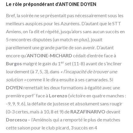
Le rôle prépondérant d’ANTOINE DOYEN
Bref, la soirée ne se présentait pas nécessairement sous les
meilleurs auspices pour les Azuréens. D’autant que le STT
Amiens, on l’a dit et répété, jusqu’alors sans aucun succès en
5 rencontres disputées (un match en plus), jouait
pareillement une grande partie de son avenir. D’autant
encore qu’
ANTOINE-MICHARD
cédait d’entrée face à
er
Burgos
malgré le gain du 1
set (11-8) avant de s’incliner
lourdement (à 7, 5, 3), dans
« l’incapacité de trouver une
solution »
comme il le dira ensuite à ses camarades. Si
DOYEN
remettait les deux formations à égalité avec une
première perf’ face à
Lorenzo
(victoire en quatre manches :
-9, 9, 9, 6), la défaite de justesse et absolument sans rougir
(0-3 certes, mais à 10, 8 et 9) de
RAZAFINARIVO
devant
Dorcescu
– l’Amiénois qui a remporté le plus de matches
cette saison pour le club picard, 3 succès en 4