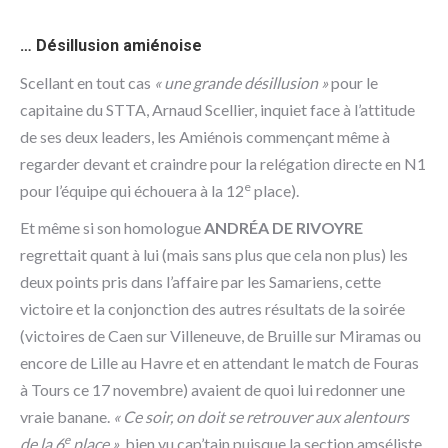
… Désillusion amiénoise
Scellant en tout cas
« une grande désillusion »
pour le
capitaine du STTA, Arnaud Scellier, inquiet face à l’attitude
de ses deux leaders, les Amiénois commençant même à
regarder devant et craindre pour la relégation directe en N1
e
pour l’équipe qui échouera à la 12
place).
Et même si son homologue
ANDRÉA DE RIVOYRE
regrettait quant à lui (mais sans plus que cela non plus) les
deux points pris dans l’affaire par les Samariens, cette
victoire et la conjonction des autres résultats de la soirée
(victoires de Caen sur Villeneuve, de Bruille sur Miramas ou
encore de Lille au Havre et en attendant le match de Fouras
à Tours ce 17 novembre) avaient de quoi lui redonner une
vraie banane.
« Ce soir, on doit se retrouver aux alentours
e
de la 6
place »
, bien vu cap’tain puisque la section amséliste