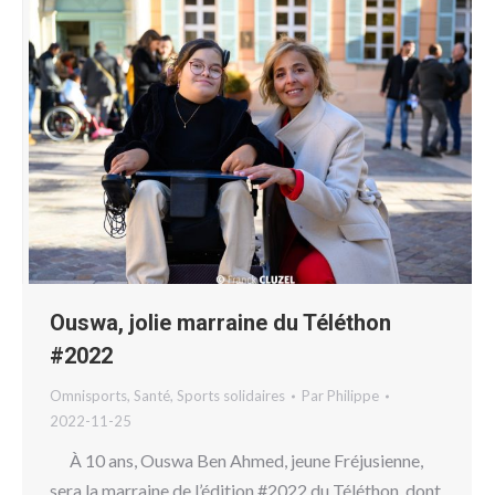
Ouswa, jolie marraine du Téléthon
#2022
Omnisports
,
Santé
,
Sports solidaires
Par
Philippe
2022-11-25
À 10 ans, Ouswa Ben Ahmed, jeune Fréjusienne,
sera la marraine de l’édition #2022 du Téléthon, dont