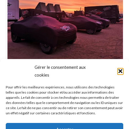
Gérer le consentement aux
Mathieu Serradori fait appel à Fabien
cookies
Roux pour l’accompagner sur le Dakar
2022 : « Un réel privilège »,
Pour offrir les meilleures expériences, nous utilisons des technologies
telles que les cookies pour stocker et/ou accéder aux informations des
s’enthousiasme l’ostéopathe fréjusien
appareils. Le fait de consentir à ces technologies nous permettra de traiter
des données telles que le comportement de navigation ou les ID uniques sur
Santé
,
Sports mécaniques
Par
Philippe
2021-12-29
ce site. Le fait de ne pas consentir ou de retirer son consentement peut avoir
un effet négatif sur certaines caractéristiques et fonctions.
Les deux Buggys Century CR6 et tout le matériel
sont sur place depuis quelques semaines déjà.