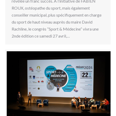
révélée un franc succès. À l’initiative de FABIEN
ROUX, ostéopathe du sport, mais également
conseiller municipal, plus spécifiquement en charge
du sport de haut niveau auprès du maire David
Rachline, le congrès “Sport & Médecine“ vivra une
2nde édition ce samedi 27 avril,…