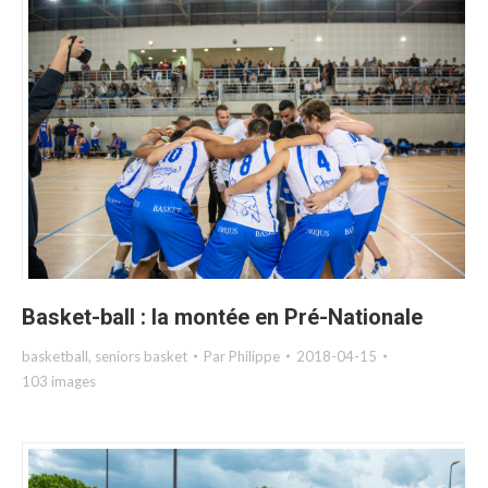
Basket-ball : la montée en Pré-Nationale
basketball
,
seniors basket
Par
Philippe
2018-04-15
103 images