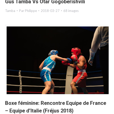
Gus Tamba Vs Otar Gogoberishvili
Tamba
Par
Philippe
2018-03-27
68 images
Boxe féminine: Rencontre Equipe de France
– Equipe d’Italie (Fréjus 2018)