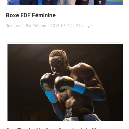
Boxe EDF Féminine
Boxe
,
edf
Par
Philippe
2018-03-22
27 images