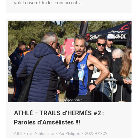
voir l’ensemble des concurrents…
ATHLÉ – TRAILS d’HERMÈS #2 :
Paroles d’Amsélistes !!!
Athlé-Trail
,
Athlétisme
Par
Philippe
2023-04-09