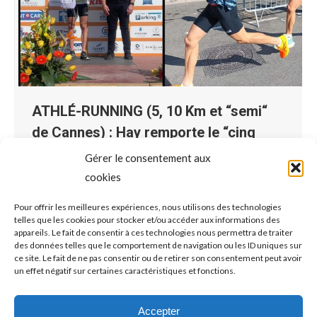
ATHLÉ-RUNNING (5, 10 Km et “semi“
de Cannes) : Hay remporte le “cinq
bornes“, Borel tout près du Top Ten
Gérer le consentement aux
sur le “semi“
cookies
Athlé-Running
Par
Philippe
2023-03-07
Pour offrir les meilleures expériences, nous utilisons des technologies
telles que les cookies pour stocker et/ou accéder aux informations des
Nombreux sont les Amsélistes de la section
appareils. Le fait de consentir à ces technologies nous permettra de traiter
ATHLÉ, qu’ils soient athlètes justement ou trailers, à
des données telles que le comportement de navigation ou les ID uniques sur
ce site. Le fait de ne pas consentir ou de retirer son consentement peut avoir
avoir pris la direction de la Croisette dimanche
un effet négatif sur certaines caractéristiques et fonctions.
dernier, pour participer, qui au 5 Km, qui au 10, qui au
semi-marathon de 22 Km. Hay débroussaille le 5
Accepter