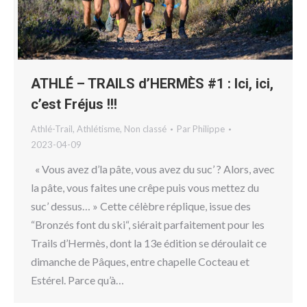
ATHLÉ – TRAILS d’HERMÈS #1 : Ici, ici,
c’est Fréjus !!!
Athlé-Trail
,
Athlétisme
,
Non classé
Par
Philippe
2023-04-09
« Vous avez d’la pâte, vous avez du suc’ ? Alors, avec
la pâte, vous faites une crêpe puis vous mettez du
suc’ dessus… » Cette célèbre réplique, issue des
“Bronzés font du ski“, siérait parfaitement pour les
Trails d’Hermès, dont la 13e édition se déroulait ce
dimanche de Pâques, entre chapelle Cocteau et
Estérel. Parce qu’à…