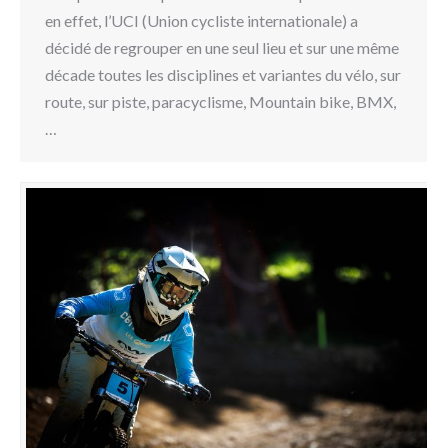
en effet, l’UCI (Union cycliste internationale) a
décidé de regrouper en une seul lieu et sur une même
décade toutes les disciplines et variantes du vélo, sur
route, sur piste, paracyclisme, Mountain bike, BMX,
…