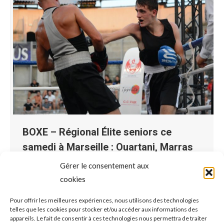
BOXE – Régional Élite seniors ce
samedi à Marseille : Ouartani, Marras
et Gucciardi sur le ring pour faire
Gérer le consentement aux
Salon dimanche !
cookies
Boxe
Par
Philippe
2022-10-22
Pour offrir les meilleures expériences, nous utilisons des technologies
telles que les cookies pour stocker et/ou accéder aux informations des
Alan Gucciardi (71 kg) et Ilyas Madjoub (80 kg)
appareils. Le fait de consentir à ces technologies nous permettra de traiter