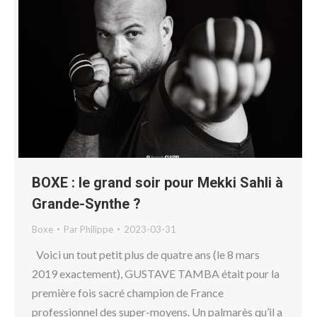
BOXE : le grand soir pour Mekki Sahli à
Grande-Synthe ?
Boxe
Par
Philippe
2023-03-31
Voici un tout petit plus de quatre ans (le 8 mars
2019 exactement), GUSTAVE TAMBA était pour la
première fois sacré champion de France
professionnel des super-moyens. Un palmarès qu’il a