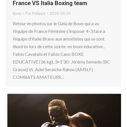
France VS Italia Boxing team
Boxe
Par
Philippe
2018-03-29
Retour en photos sur le Gala de Boxe qui a vu
l’équipe de France Féminine s’imposer 4-3 face à
l’équipe d’Italie Bravo aux amsélistes qui se sont
illustrés lors de cette soirée en boxe éducative ,
Fabio Cavataïo et Fabio Cano BOXE
EDUCATIVE (36 kg), 3×1’30 : Jérémy Semedo (BC
Grasse) Vs .Adel Seraiche Rahou (AMSLF)
COMBATS AMATEURS…