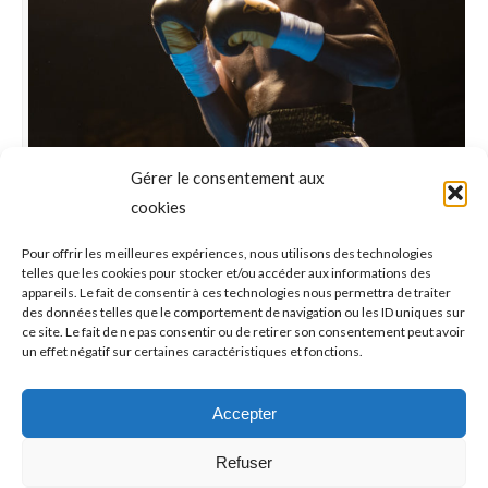
Gérer le consentement aux
Boxe : Combat Gus Tamba Vs Otar
cookies
Gogoberishvili
Pour offrir les meilleures expériences, nous utilisons des technologies
Boxe
Par
Philippe
2018-03-27
telles que les cookies pour stocker et/ou accéder aux informations des
appareils. Le fait de consentir à ces technologies nous permettra de traiter
Retour en photos du 10ème combat chez les pros
des données telles que le comportement de navigation ou les ID uniques sur
ce site. Le fait de ne pas consentir ou de retirer son consentement peut avoir
pour Gustave Tamba opposé au Géogien Otar
un effet négatif sur certaines caractéristiques et fonctions.
Gogoberishvili . Beau combat entre les 2 boxeurs,
qui aura vu Gus s’imposer logiquement aux points et
Accepter
à l’unanimité . Son adversaire ayant été compté dans
le 4ème round.
Refuser