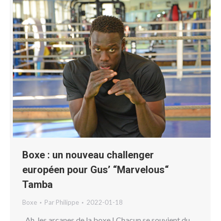
Boxe : un nouveau challenger
européen pour Gus’ “Marvelous“
Tamba
Boxe
Par
Philippe
2022-01-18
Ah, les arcanes de la boxe ! Chacun se souvient du